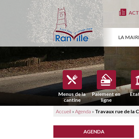
ACT
LA MAIR
Menus de la
Paiement en
Etat
cantine
ligne
Accueil
»
Agenda
»
Travaux rue de la C
AGENDA