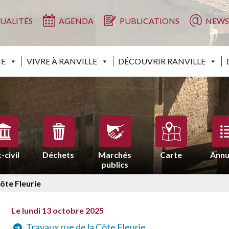
UALITÉS
AGENDA
PUBLICATIONS
NEWS
IE
VIVRE À RANVILLE
DÉCOUVRIR RANVILLE
-civil
Déchets
Marchés
Carte
Annu
publics
ôte Fleurie
Le lundi 13 octobre 2025
Travaux rue de la Côte Fleurie