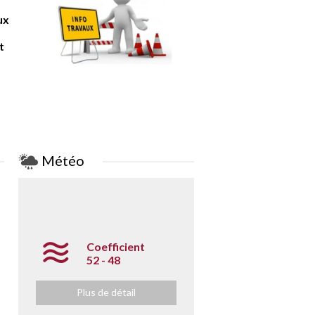
ux
t
Météo
Coefficient
52 - 48
Plus de détail