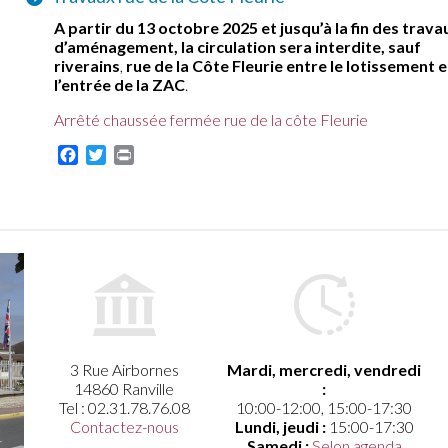
A partir du 13 octobre 2025 et jusqu’à la fin des trava
d’aménagement, la circulation sera interdite,
sauf
riverains
,
rue de la Côte Fleurie entre le lotissement e
l’entrée de la ZAC
.
Arrêté chaussée fermée rue de la côte Fleurie
Facebook
Twitter
Print
3 Rue Airbornes
Mardi, mercredi, vendredi
14860 Ranville
:
Tel : 02.31.78.76.08
10:00-12:00, 15:00-17:30
Contactez-nous
Lundi, jeudi :
15:00-17:30
Samedi :
Selon agenda