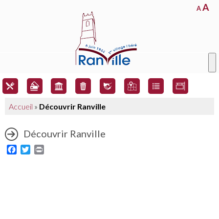
A
A
Accueil
»
Découvrir Ranville
Découvrir Ranville
Facebook
Twitter
Print