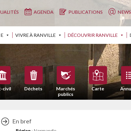
UALITÉS
AGENDA
PUBLICATIONS
NEWS
IE
VIVRE À RANVILLE
DÉCOUVRIR RANVILLE
-civil
Déchets
Marchés
Carte
Annu
publics
En bref
Région
: Normandie