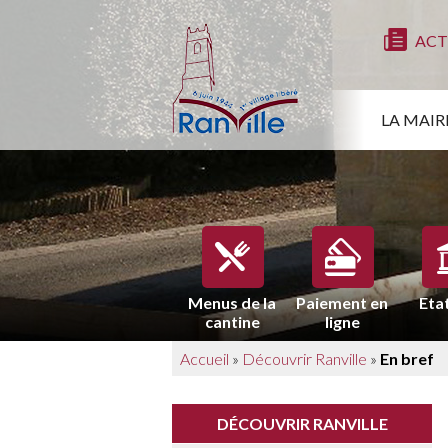
ACT
LA MAIR
Menus de la
Paiement en
Etat
cantine
ligne
Accueil
»
Découvrir Ranville
»
En bref
DÉCOUVRIR RANVILLE