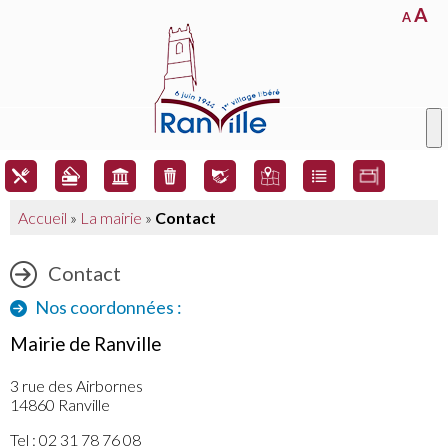
A
A
Accueil
»
La mairie
»
Contact
Contact
Nos coordonnées :
Mairie de Ranville
3 rue des Airbornes
14860 Ranville
Tel : 02 31 78 76 08