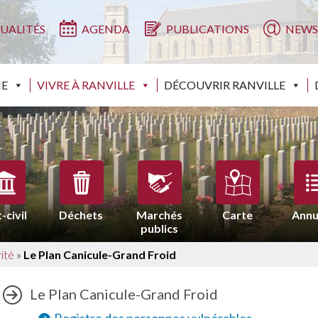
UALITÉS
AGENDA
PUBLICATIONS
NEWS
IE
VIVRE À RANVILLE
DÉCOUVRIR RANVILLE
-civil
Déchets
Marchés
Carte
Annu
publics
rité
»
Le Plan Canicule-Grand Froid
Le Plan Canicule-Grand Froid