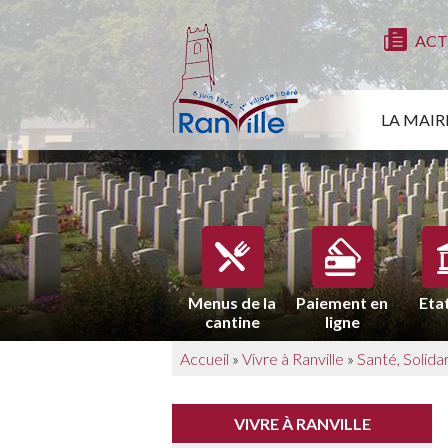
ACT
LA MAIR
Menus de la
Paiement en
Etat
cantine
ligne
Accueil
»
Vivre à Ranville
»
Santé, Solida
VIVRE À RANVILLE