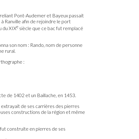
ne reliant Pont-Audemer et Bayeux passait
 Ranville afin de rejoindre le port
e
eu du XIX
siècle que ce bac fut remplacé
donna son nom : Rando, nom de personne
e rural.
rthographe :
cte de 1402 et un Baillache, en 1453.
extrayait de ses carrières des pierres
reuses constructions de la région et même
fut construite en pierres de ses