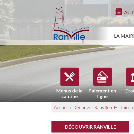
ACT
LA MAIR
Menus de la
Paiement en
Etat
cantine
ligne
Accueil
»
Découvrir Ranville
»
Histoire
DÉCOUVRIR RANVILLE