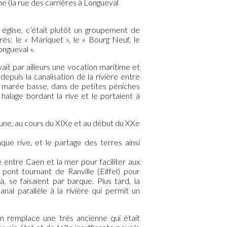
ne (la rue des carrières à Longueval
 église, c’était plutôt un groupement de
s: le « Mariquet », le « Bourg Neuf, le
ongueval ».
ait par ailleurs une vocation maritime et
puis la canalisation de la rivière entre
à marée basse, dans de petites péniches
alage bordant la rive et le portaient à
mune, au cours du XIXe et au début du XXe
ue rive, et le partage des terres ainsi
e entre Caen et la mer pour faciliter aux
pont tournant de Ranville (Eiffel) pour
à, se faisaient par barque. Plus tard, la
nal parallèle à la rivière qui permit un
 en remplace une très ancienne qui était