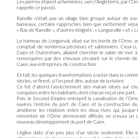
Les pierres étaient acheminées, vers l’Angleterre, par l’Or
rappelle ce passé).
Ranville n’était pas un village bien groupé autour de son
hameaux, certains rapprochés bien que nettement séparé
« Bas de Ranville »; d’autres éloignés : « Longueville » et « L
Le hameau de Longueval, situé sur les bords de l’Orne, av
comptait de nombreux pêcheurs et sablonniers. Ceux-ci, de
Caen et Ouistreham, allaient chercher le sable de mer 
remorquées par des chevaux circulant sur le chemin de h
Caen, aux entreprises de construction.
En fait, les quelques transformations à noter dans la com
siècles, se firent, si l’on peut dire, autour de la rivière.
Ce fut d’abord l’assèchement des marais situés sur chaq
conquises entre les habitants dont chacun reçut une part.
Puis, le Second Empire entreprit la canalisation de l’Orn
navires l’entrée du port de Caen et la construction du 
améliorer les relations entre les deux rives qui, jusque-l
remontée de l’Orne demeurant difficile, on creusa un ca
nouveau développement du port de Caen.
L’église date d’un peu plus d’un siècle seulement. Elle