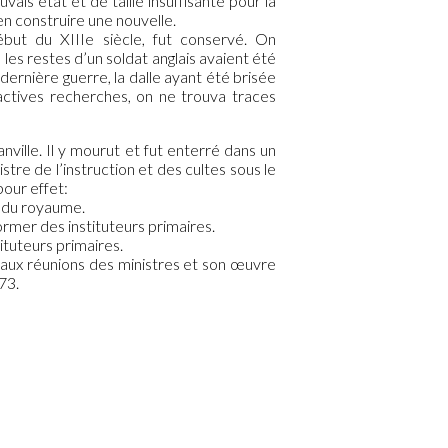
ais état et de taille insuffisante pour la
n construire une nouvelle.
ébut du XIIIe siècle, fut conservé. On
 les restes d’un soldat anglais avaient été
dernière guerre, la dalle ayant été brisée
actives recherches, on ne trouva traces
ville. Il y mourut et fut enterré dans un
stre de l’instruction et des cultes sous le
pour effet:
s du royaume.
rmer des instituteurs primaires.
ituteurs primaires.
a aux réunions des ministres et son œuvre
73.