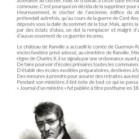
attenante au clocher, mais se trouvait à cette date en mauv
commune. C’est pourquoi on décida de la supprimer pour e
Heureusement, le clocher de l’ancienne, édifice du d
prétendait autrefois, qu’au cours de la guerre de Cent Ans,
déposés sous la dalle du sommet de la tour. Mais, après la 
par des éclats d’obus, on dut la remplacer et malgré d’
d’aucun ossement de ce guerrier inconnu.
Le château de Ranville a accueilli le comte de Guernon-Ran
enclos funèbre privé adossé, au cimetière de Ranville. Mini
règne de Charles X, il se signala par une ordonnance ayant 
De faire pourvoir d’écoles primaires toutes les commune
D’établir des écoles modèles préparatoires, destinées à fo
Des mesures à prendre pour assurer des retraites aux inst
Pendant son ministère, il tint note de tout ce qui se pass
« Journal d’un ministre » fut publiée à titre posthume en 18