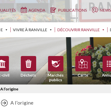
UALITÉS
AGENDA
PUBLICATIONS
NEWS
IE
VIVRE À RANVILLE
DÉCOUVRIR RANVILLE
-civil
Déchets
Marchés
Carte
Annu
publics
»
A l’origine
A l’origine