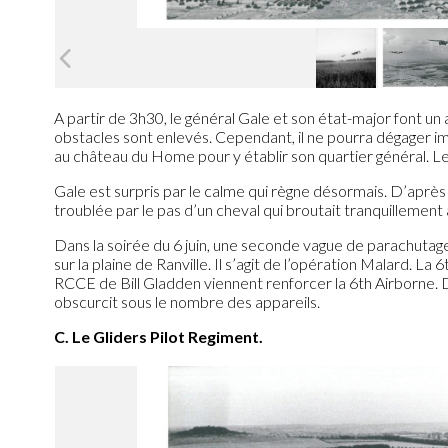
A partir de 3h30, le général Gale et son état-major font un
obstacles sont enlevés. Cependant, il ne pourra dégager i
au château du Home pour y établir son quartier général. L
Gale est surpris par le calme qui règne désormais. D’après
troublée par le pas d’un cheval qui broutait tranquillement 
Dans la soirée du 6 juin, une seconde vague de parachutage
sur la plaine de Ranville. Il s’agit de l’opération Malard. La 6
RCCE de Bill Gladden viennent renforcer la 6th Airborne. D
obscurcit sous le nombre des appareils.
C. Le Gliders Pilot Regiment.