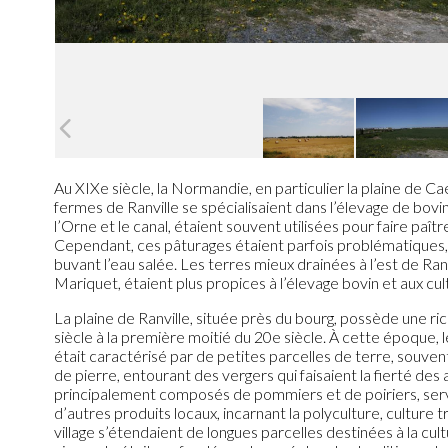
Au XIXe siècle, la Normandie, en particulier la plaine de Ca
fermes de Ranville se spécialisaient dans l’élevage de bovin
l’Orne et le canal, étaient souvent utilisées pour faire paît
Cependant, ces pâturages étaient parfois problématiques
buvant l’eau salée. Les terres mieux drainées à l’est de R
Mariquet, étaient plus propices à l’élevage bovin et aux cult
La plaine de Ranville, située près du bourg, possède une ric
siècle à la première moitié du 20e siècle. À cette époque, l
était caractérisé par de petites parcelles de terre, souve
de pierre, entourant des vergers qui faisaient la fierté des 
principalement composés de pommiers et de poiriers, serva
d’autres produits locaux, incarnant la polyculture, culture 
village s’étendaient de longues parcelles destinées à la cul