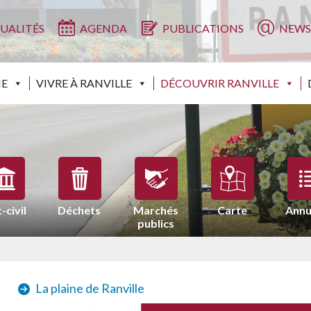
UALITÉS
AGENDA
PUBLICATIONS
NEWS
IE
VIVRE À RANVILLE
DÉCOUVRIR RANVILLE
-civil
Déchets
Marchés
Carte
Annu
publics
La plaine de Ranville