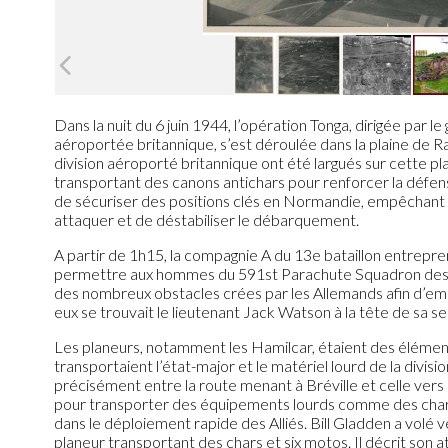
Dans la nuit du 6 juin 1944, l’opération Tonga, dirigée par l
aéroportée britannique, s’est déroulée dans la plaine de Ra
division aéroporté britannique ont été largués sur cette 
transportant des canons antichars pour renforcer la défens
de sécuriser des positions clés en Normandie, empêchant a
attaquer et de déstabiliser le débarquement.
A partir de 1h15, la compagnie A du 13e bataillon entrepren
permettre aux hommes du 591st Parachute Squadron des R
des nombreux obstacles crées par les Allemands afin d’emp
eux se trouvait le lieutenant Jack Watson à la tête de sa se
Les planeurs, notamment les Hamilcar, étaient des éléments 
transportaient l’état-major et le matériel lourd de la divisi
précisément entre la route menant à Bréville et celle vers
pour transporter des équipements lourds comme des chars 
dans le déploiement rapide des Alliés. Bill Gladden a volé 
planeur transportant des chars et six motos. Il décrit son 