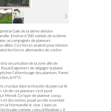
e général Gale de la 6ème division
nville. Environ 6 500 soldats de la 6ème
plaine, accompagnés de planeurs
e alliée. Ces forces avaient pour mission
insi les forces allemandes de contre-
d la sécurisation de la zone afin de
oyal Engeeners de dégager la plaine
êcher l’atterrissage des planeurs. Parmi
ction, la N°3.
cruciaux dans la réussite du plan car ils
on. Un de ces planeurs s’est posé
 Le Mesnil. Ce type de planeur, conçu
et des motos, jouait un rôle essentiel
vers la Normandie le Jour J dans un
atterrissage comme « peu orthodoxe ». Il