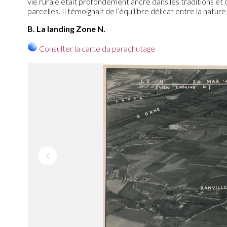
vie rurale était profondément ancré dans les traditions et 
parcelles. Il témoignait de l’équilibre délicat entre la natu
B. La landing Zone N.
Consulter la carte du parachutage