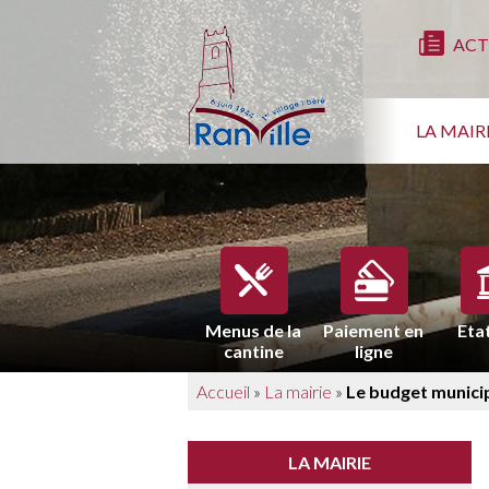
ACT
LA MAIR
Menus de la
Paiement en
Etat
cantine
ligne
Accueil
»
La mairie
»
Le budget munici
LA MAIRIE