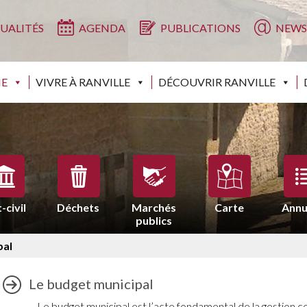
UALITÉS
AGENDA
PUBLICATIONS
NEWS
IE
VIVRE À RANVILLE
DÉCOUVRIR RANVILLE
-civil
Déchets
Marchés
Carte
Annu
publics
pal
Le budget municipal
Le budget municipal est l’acte fondamental de la gestion 