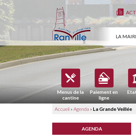
ACT
LA MAIR
Menus de la
Paiement en
Etat
cantine
ligne
Accueil
»
Agenda
»
La Grande Veillée
AGENDA