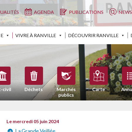
UALITÉS
AGENDA
PUBLICATIONS
NEWS
IE
VIVRE À RANVILLE
DÉCOUVRIR RANVILLE
-civil
Déchets
Marchés
Carte
Annu
publics
Le mercredi 05 juin 2024
La Grande Veillée