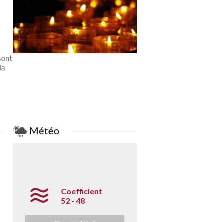
sont
la
Météo
Coefficient
52 - 48