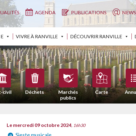
UALITÉS
AGENDA
PUBLICATIONS
NEWS
IE
VIVRE À RANVILLE
DÉCOUVRIR RANVILLE
-civil
Déchets
Marchés
Carte
Annu
publics
Le mercredi 09 octobre 2024
, 16h30
Sieste musicale