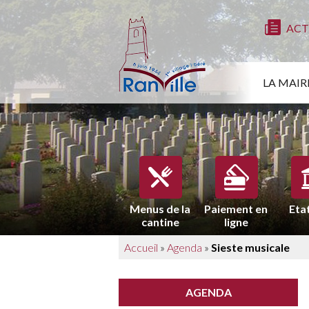
ACT
LA MAIR
Menus de la
Paiement en
Etat
cantine
ligne
Accueil
»
Agenda
»
Sieste musicale
AGENDA