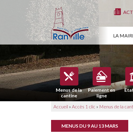
ACT
LA MAIR
Menus de la
Paiement en
Etat
cantine
ligne
Accueil
»
Accès 1 clic
»
Menus de la cant
MENUS DU 9 AU 13 MARS