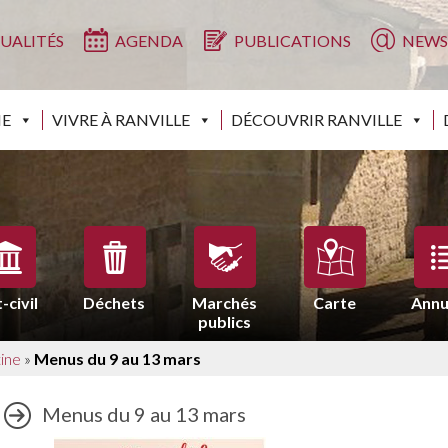
UALITÉS
AGENDA
PUBLICATIONS
NEWS
IE
VIVRE À RANVILLE
DÉCOUVRIR RANVILLE
-civil
Déchets
Marchés
Carte
Annu
publics
ine
»
Menus du 9 au 13 mars
Menus du 9 au 13 mars