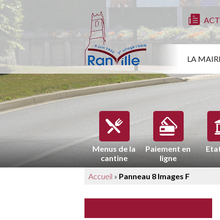
ACT
LA MAIR
Menus de la
Paiement en
Etat
cantine
ligne
Accueil
»
Panneau 8 Images F