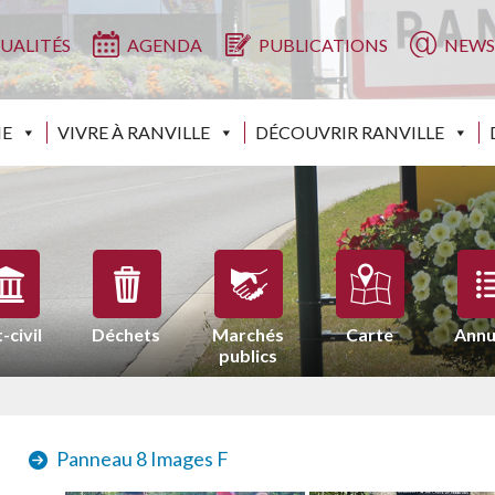
UALITÉS
AGENDA
PUBLICATIONS
NEWS
IE
VIVRE À RANVILLE
DÉCOUVRIR RANVILLE
-civil
Déchets
Marchés
Carte
Annu
publics
Panneau 8 Images F