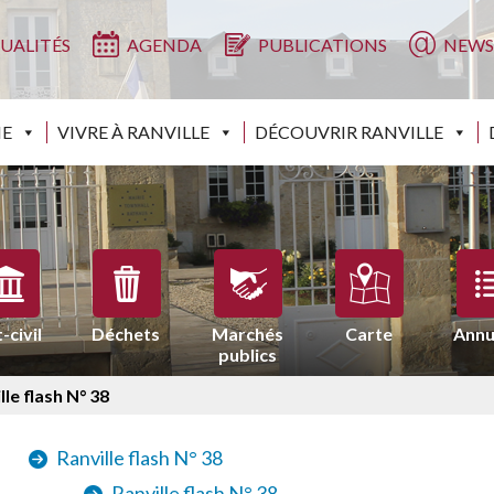
UALITÉS
AGENDA
PUBLICATIONS
NEWS
IE
VIVRE À RANVILLE
DÉCOUVRIR RANVILLE
-civil
Déchets
Marchés
Carte
Annu
publics
lle flash N° 38
Ranville flash N° 38
Ranville flash N° 38