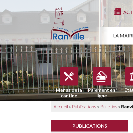
ACT
LA MAIR
Menus de la
Paiement en
Etat
cantine
ligne
Accueil
»
Publications
»
Bulletins
»
Ranvi
PUBLICATIONS