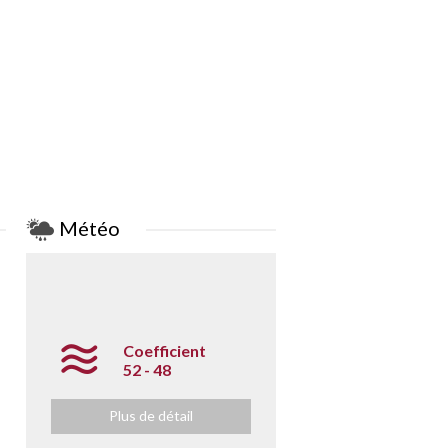
Météo
Coefficient
52 - 48
Plus de détail