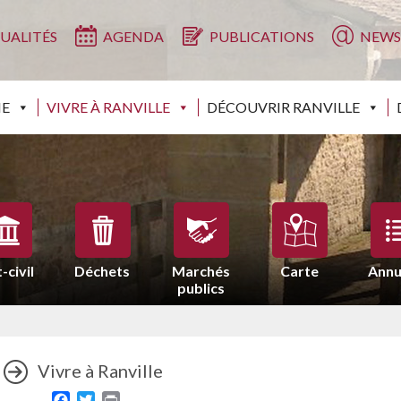
UALITÉS
AGENDA
PUBLICATIONS
NEWS
IE
VIVRE À RANVILLE
DÉCOUVRIR RANVILLE
-civil
Déchets
Marchés
Carte
Annu
publics
Vivre à Ranville
Facebook
Twitter
Print