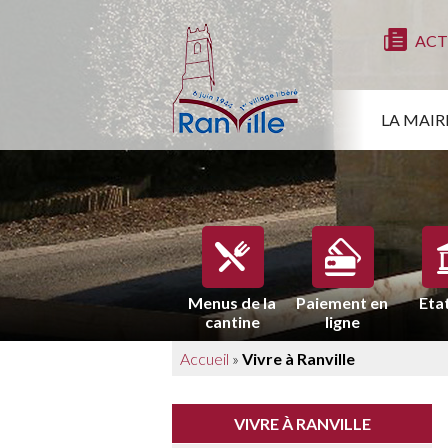
ACT
LA MAIR
Menus de la
Paiement en
Etat
cantine
ligne
Accueil
»
Vivre à Ranville
VIVRE À RANVILLE