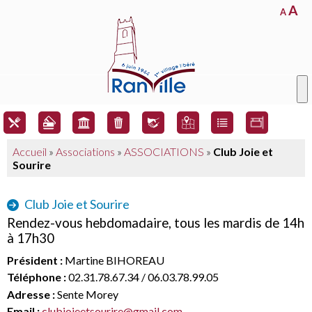
A
A
Accueil
»
Associations
»
ASSOCIATIONS
»
Club Joie et
Sourire
Club Joie et Sourire
Rendez-vous hebdomadaire, tous les mardis de 14h
à 17h30
Président :
Martine BIHOREAU
Téléphone :
02.31.78.67.34 / 06.03.78.99.05
Adresse :
Sente Morey
Email :
clubjoieetsourire@gmail.com